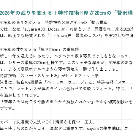
2026年の眠りを変える！特許技術×厚さ20cmの「贅沢
2026年の眠りを変える！特許技術×厚さ20cmの「贅沢構造」
では、なぜ「suyara #001 Dots」がこれほどまでに評価され、来る
は、紙面でも絶賛された「nishikawa史上最高のコスパ」を実現した中
2026年の体を支える「厚さ20cm」の重厚感
新しい年を迎えるにあたり、ペラペラの敷き寝具では心もとないもの。 「suy
は、シリーズ最厚の20cm仕様です。このリッチな厚みが、2026年の
す。まるで高級ホテルのような寝室環境を一瞬で作り出します。
特許技術「スマートスリット®」が叶えるフィット感
注目は、独自の2層構造「ハーモニーウェーブ」と、特許技術「スマー
ことで、マットレスが体のラインに合わせて柔軟にフィット。特に、「
を逃がしてくれます。
「来年こそは肩こりや腰の重さから解放されたい」そんな切実な願いを
ずです。
カバーは洗濯機で丸洗いOK！清潔さを保つ「工夫」
毎日使うものだからこそ、清潔さは重要です。suyaraの側生地は、