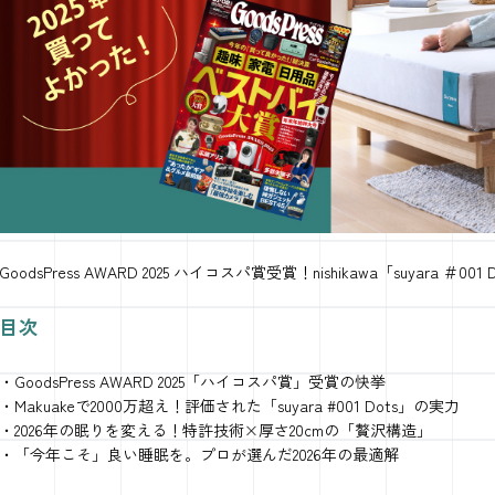
GoodsPress AWARD 2025 ハイコスパ賞受賞！nishikawa「suyar
目次
・GoodsPress AWARD 2025「ハイコスパ賞」受賞の快挙
・Makuakeで2000万超え！評価された「suyara #001 Dots」の実力
・2026年の眠りを変える！特許技術×厚さ20cmの「贅沢構造」
・「今年こそ」良い睡眠を。プロが選んだ2026年の最適解