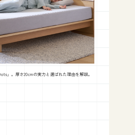
a ＃001 Dots」。厚さ20cmの実力と選ばれた理由を解説。