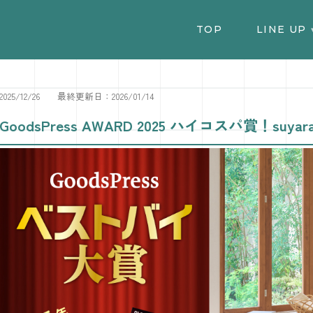
TOP
TOP
LINE UP
LINE UP
2025/12/26
最終更新日：2026/01/14
GoodsPress AWARD 2025 ハイコスパ賞！suyar
SHOP LIST
FAQ
ONLINE SHOP