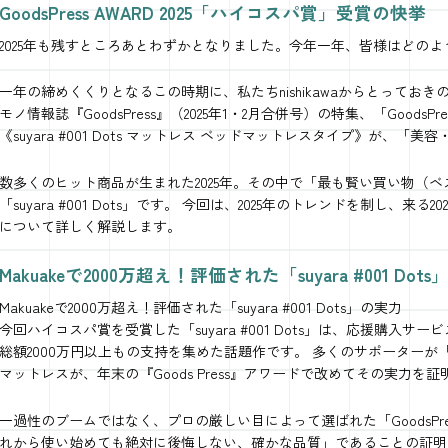
GoodsPress AWARD 2025「ハイコスパ賞」受賞の快挙
2025年も残すところあとわずかとなりました。今年一年、皆様はどの
一年の締めくくりとなるこの時期に、私たちnishikawaからとってお
モノ情報誌『GoodsPress』（2025年1・2月合併号）の特集、「GoodsPress
《suyara #001 Dots マットレス ベッドマットレスタイプ》が、
数多くのヒット商品が生まれた2025年。その中で「最も賢い買い物（
「suyara #001 Dots」です。 今回は、2025年のトレンドを制し、
について詳しく解説します。
Makuakeで2000万超え！評価された「suyara #001 Dot
Makuakeで2000万超え！評価された「suyara #001 Dots」の実力
今回ハイコスパ賞を受賞した「suyara #001 Dots」は、応援購入サ
総額2000万円以上もの支持を集めた話題作です。 多くのサポーター
マットレスが、年末の『Goods Press』アワードで改めてその実力を
一過性のブームではなく、プロの厳しい目によって選ばれた「GoodsPress
れから使い始めても絶対に後悔しない、確かな品質」であることの証明