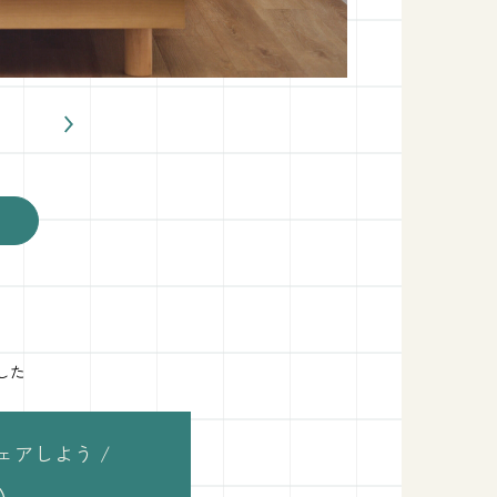
した
ェアしよう /