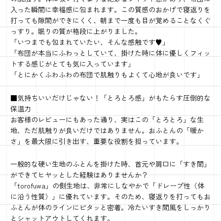
入った瞬間に幸福感に包まれます。この質感のおかげで寝返りを
打っても隙間ができにくく、朝まで一度も目が覚めることなくぐ
っすり。眠りの質が格段に上がりました。
「いつまでも包まれていたい、そんな感触です♥」
「布団が本当にふわっとしていて、掛けた時に体に優しくフィッ
トする感じがとても気に入っています」
「とにかくふわふわの布団で肌触りもよくて心地が良いです」
■気持ちいいだけじゃない！「とろとろ感」がもたらす圧倒的な
保温力
お客様のレビューにもあった通り、実はこの「とろとろ」な生
地、ただ肌触りが良いだけではありません。おふとんの「暖か
さ」を最大限に引き出す、重要な役割を担っています。
一般的な硬い生地のふとんを掛けた時、首元や肩口に「すき間」
ができてヒヤッとした経験はありませんか？
「torofuwa」の側生地は、非常にしなやかで「ドレープ性（体
に沿う性質）」に優れています。そのため、寝返りを打ってもお
ふとんが体のラインにピタッと密着。冷たいすき間風をしっかり
とシャットアウトしてくれます。