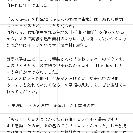
自信作に仕上げました。
「torofuwa」の側生地（ふとんの表面の生地）は、触れた瞬間
にハッとするほど、しっとり滑らか。
何故なら、通常使用される生地の【2倍細い繊維】を使っている
から。まるで高級な起毛素材のように、肌に優しく吸い付くよう
な風合いに仕上げています（※当社比較）。
最高水準加工※によって精製された「ふわっふわ」のダウンを、
この「とろとろ」の生地で包み込むからこそ、【torofuwa】と
いう名前が付けられました。
おふとんに入った瞬間、全身がとろけるような安心感に包まれ
る。ずっと触れていたくなるこの至福の肌触りを、ぜひ素肌で味
わってください。
＼ 実際に「とろとろ感」を体験したお客様の声 ／
「もっと早く買えばよかったと後悔するレベルで最高です！」
まず感動したのが、その名の通り「トロッとふわっと」した独特
の肌触り。体に吸い付くような絶妙なフィット感があり、布団に