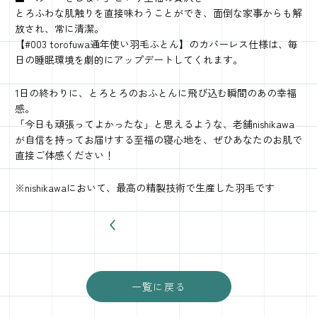
とろふわな肌触りを直接味わうことができ、面倒な家事からも解
放され、常に清潔。
【#003 torofuwa通年使い羽毛ふとん】のカバーレス仕様は、毎
日の睡眠環境を劇的にアップデートしてくれます。
1日の終わりに、とろとろのおふとんに飛び込む瞬間のあの幸福
感。
「今日も頑張ってよかったな」と思えるような、老舗nishikawa
が自信を持ってお届けする至福の寝心地を、ぜひあなたのお肌で
直接ご体感ください！
※nishikawaにおいて、最高の精製技術で生産した羽毛です
一覧に戻る