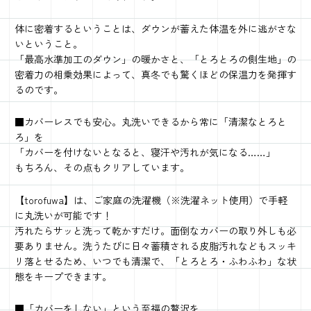
体に密着するということは、ダウンが蓄えた体温を外に逃がさな
いということ。
「最高水準加工のダウン」の暖かさと、「とろとろの側生地」の
密着力の相乗効果によって、真冬でも驚くほどの保温力を発揮す
るのです。
■カバーレスでも安心。丸洗いできるから常に「清潔なとろと
ろ」を
「カバーを付けないとなると、寝汗や汚れが気になる……」
もちろん、その点もクリアしています。
【torofuwa】は、ご家庭の洗濯機（※洗濯ネット使用）で手軽
に丸洗いが可能です！
汚れたらサッと洗って乾かすだけ。面倒なカバーの取り外しも必
要ありません。洗うたびに日々蓄積される皮脂汚れなどもスッキ
リ落とせるため、いつでも清潔で、「とろとろ・ふわふわ」な状
態をキープできます。
■「カバーをしない」という至福の贅沢を