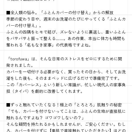
■全人類の悩み。「ふとんカバーの付け替え」からの解放
季節の変わり目や、週末のお洗濯のたびにやってくる「ふとんカ
バーの付け替え」。
ふとんの四隅をヒモで結び、ズレないように裏返し、重いふとん
をバサバサと振って整える……。あの作業、本当に体力も時間も
奪われる「名もなき家事」の代表格ですよね。
「torofuwa」は、そんな日常のストレスをゼロにするために開
発されました。
カバーを一切付ける必要がなく、買ったその日から、そしてお洗
濯をした後も、そのままベッドに広げるだけで準備完了です。
この「カバーレス」という新しい常識が、忙しい現代人の家事負
担（タイパ）を劇的に改善してくれます。
■ずっと触れていたくなる！極上の「とろとろ」肌触りの秘密
「でも、カバーを付けないってことは、ふとんの生地が直接肌に
触れるんですよね？ ゴワゴワしないの？」
そんな疑問を持たれるかもしれませんが、ご安心ください。むし
ろ、カバーを付けずに【素肌で直接触れていただきたい】ほどの