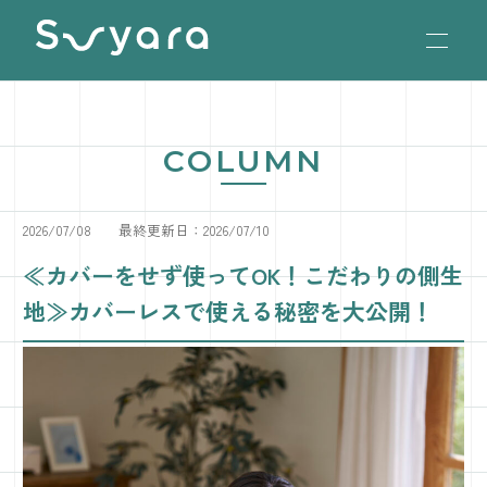
TOP
LINE UP
COLUMN
SHOP LIST
2026/07/08
最終更新日：2026/07/10
FAQ
≪カバーをせず使ってOK！こだわりの側生
地≫カバーレスで使える秘密を大公開！
ONLINE SHOP